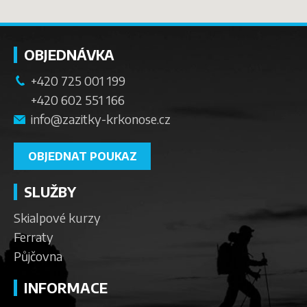
OBJEDNÁVKA
+420 725 001 199
+420 602 551 166
info@zazitky-krkonose.cz
OBJEDNAT POUKAZ
SLUŽBY
Skialpové kurzy
Ferraty
Půjčovna
INFORMACE