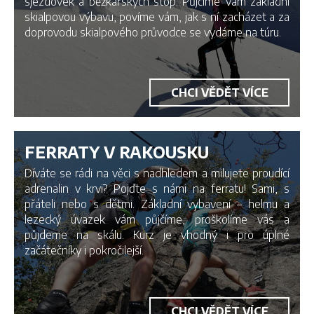
sjezdovek a běžkařských stop. Půjčíme Vám základní
skialpovou výbavu, povíme vám, jak s ní zacházet a za
doprovodu skialpového průvodce se vydáme na túru.
CHCI VĚDĚT VÍCE
FERRATY V RAKOUSKU
Díváte se rádi na věci s nadhledem a milujete proudící
adrenalin v krvi? Pojďte s námi na ferratu! Sami, s
přáteli nebo s dětmi. Základní vybavení – helmu a
lezecký úvazek vám půjčíme, proškolíme vás a
půjdeme na skálu. Kurz je vhodný i pro úplné
začátečníky i pokročilejší.
CHCI VĚDĚT VÍCE