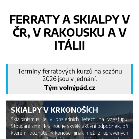
FERRATY A SKIALPY V
ČR, V RAKOUSKU A V
ITÁLII
Termíny ferratových kurzů na sezónu
2026 jsou v jednání.
Tým volnýpád.cz
SKIALPY V KRKONOŠÍCH
Skialpinismus je v posledních letech na vzestupu.
Stoupání zimní krajinou je skvělý aktivní odpočinek, při
kterém poznáte Krkonoše jinak než z upravených