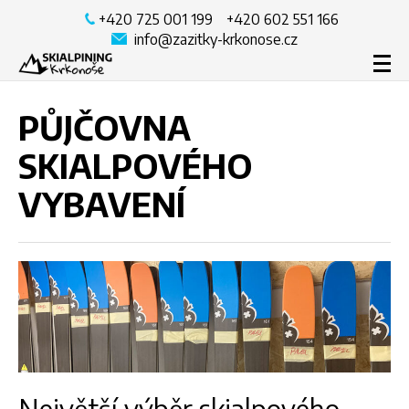
+420 725 001 199
+420 602 551 166
info@zazitky-krkonose.cz
skialpy
PŮJČOVNA
ferraty
SKIALPOVÉHO
časté dotazy
ceník
VYBAVENÍ
půjčovna
kontakt
objednat poukaz