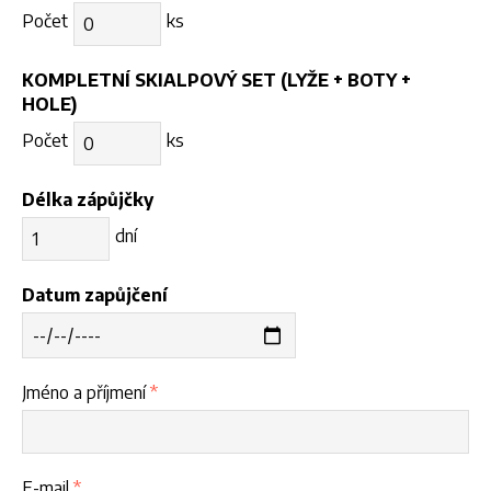
Počet
ks
KOMPLETNÍ SKIALPOVÝ SET (LYŽE + BOTY +
HOLE)
Počet
ks
Délka zápůjčky
dní
Datum zapůjčení
Jméno a příjmení
*
E-mail
*