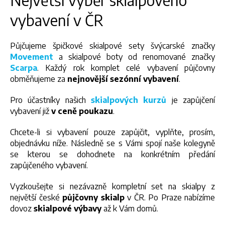
Největší výběr skialpového
vybavení v ČR
Půjčujeme špičkové skialpové sety švýcarské značky
Movement
a skialpové boty od renomované značky
Scarpa
. Každý rok komplet celé vybavení půjčovny
obměňujeme za
nejnovější sezónní vybavení
.
Pro účastníky našich
skialpových kurzů
je zapůjčení
vybavení již
v ceně poukazu
.
Chcete-li si vybavení pouze zapůjčit, vyplňte, prosím,
objednávku níže. Následně se s Vámi spojí naše kolegyně
se kterou se dohodnete na konkrétním předání
zapůjčeného vybavení.
Vyzkoušejte si nezávazně kompletní set na skialpy z
největší české
půjčovny skialp
v ČR. Po Praze nabízíme
dovoz
skialpové výbavy
až k Vám domů.